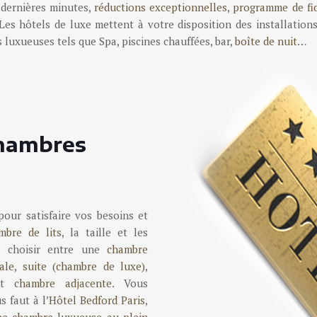
e dernières minutes,
réductions exceptionnelles
,
programme de fid
 Les hôtels de luxe mettent à votre disposition des installatio
 luxueuses tels que Spa, piscines chauffées, bar,
boîte de nuit
…
chambres
pour satisfaire vos besoins et
mbre de lits
, la taille et les
z choisir entre une
chambre
ale
,
suite (chambre de luxe)
,
 et
chambre adjacente
. Vous
 faut à l’
Hôtel Bedford Paris
,
ne chambre luxueuse au plein